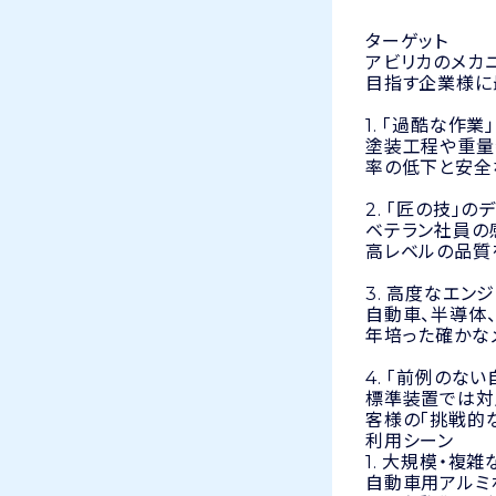
ターゲット
アビリカのメカ
目指す企業様に
1. 「過酷な作
塗装工程や重量
率の低下と安全
2. 「匠の技」
ベテラン社員の
高レベルの品質
3. 高度なエ
自動車、半導体
年培った確かな
4. 「前例のな
標準装置では対
客様の「挑戦的
利用シーン
1. 大規模・複
自動車用アルミ