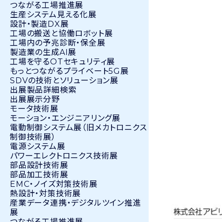
つながる工場推進展
生産システム見える化展
設計・製造DX展
工場の搬送と協働ロボット展
工場内の予兆診断・保全展
製造業の生成AI展
工場を守るOTセキュリティ展
もっとつながるプライベート5G展
SDVの技術とソリューション展
出展製品詳細検索
出展展示分野
モータ技術展
モーション・エンジニアリング展
電動制御システム展（旧メカトロニクス
制御技術展）
電源システム展
パワーエレクトロニクス技術展
部品設計技術展
部品加工技術展
EMC・ノイズ対策技術展
熱設計・対策技術展
産業データ連携・デジタルツイン推進
展
つながる工場推進展