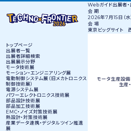
Webガイド
出展者
会 期
2026年7月15日（水
会 場
東京ビッグサイト 西
トップページ
出展者⼀覧
出展者詳細検索
出展展示分野
モータ技術展
モーション・エンジニアリング展
電動制御システム展（旧メカトロニクス
モータ生産設備
制御技術展）
生産
電源システム展
パワーエレクトロニクス技術展
部品設計技術展
部品加工技術展
EMC・ノイズ対策技術展
熱設計・対策技術展
産業データ連携・デジタルツイン推進
展