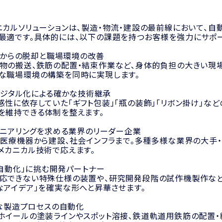
ニカルソリューションは、製造・物流・建設の最前線において、自
最適です。具体的には、以下の課題を持つお客様を強力にサポー
業」からの脱却と職場環境の改善
物の搬送、鉄筋の配置・結束作業など、身体的負担の大きい現場
な職場環境の構築を同時に実現します。
のデジタル化による確かな技術継承
感性に依存していた「ギフト包装」「瓶の装飾」「リボン掛け」な
を維持できる体制を整えます。
ンジニアリングを求める業界のリーダー企業
、医療機器から建設、社会インフラまで。多種多様な業界の大手
メカニカル技術で応えます。
い自動化」に挑む開発パートナー
応できない特殊仕様の装置や、研究開発段階の試作機製作など
なアイデア」を確実な形へと昇華させます。
雑な製造プロセスの自動化
ホイールの塗装ラインやスポット溶接、鉄道軌道用鉄筋の配置