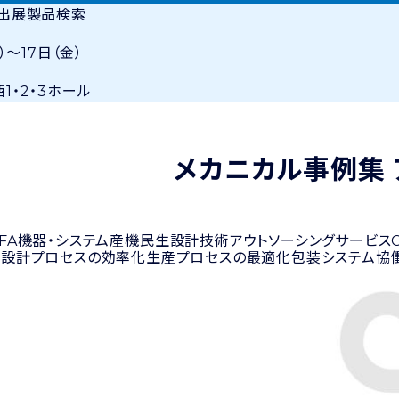
・出展製品検索
）〜17日（金）
1・2・3ホール
メカニカル事例集
FA機器・システム
産機
民生
設計技術
アウトソーシングサービス
・設計プロセスの効率化
生産プロセスの最適化
包装システム
協