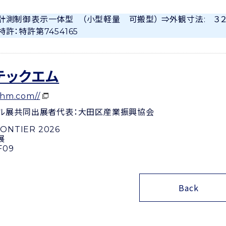
計測制御表示一体型 （小型軽量 可搬型） ⇒外観寸法: ３２
特許：特許第7454165
テックエム
echm.com//
ル展
共同出展者
代表：大田区産業振興協会
ONTIER 2026
展
F09
Back