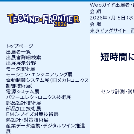
Webガイド
出展者
会 期
2026年7月15日（水
会 場
東京ビッグサイト 西
トップページ
出展者⼀覧
短時間
出展者詳細検索
出展展示分野
モータ技術展
モーション・エンジニアリング展
電動制御システム展（旧メカトロニクス
制御技術展）
電源システム展
センサ
計測・試
パワーエレクトロニクス技術展
部品設計技術展
部品加工技術展
EMC・ノイズ対策技術展
熱設計・対策技術展
産業データ連携・デジタルツイン推進
展