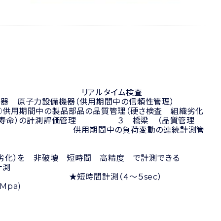
 原子力設備機器 橋梁
造工程管理）：
み」「硬さ」の現場での リアルタイム検査
器（供用期間中の信頼性管理）
理（硬さ検査 組織劣化
寿命）の計測評価管理 ３ 橋梁 （品質管理
負荷変動の連続計測管
組織劣化）を 非破壊 短時間 高精度 で計測できる
測
測（４～５sec）
)