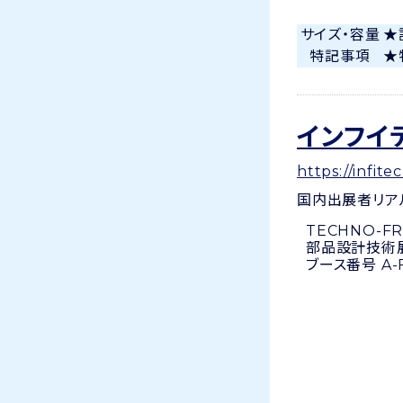
サイズ・容量
★
特記事項
★
インフイ
https://infit
国内出展者
リア
TECHNO-FR
部品設計技術
ブース番号 A-