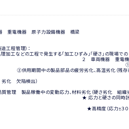
車，車両機器 重電機器
 自動車 （製
・熱処理加工などの工程で発生する「加工ひず
両機器 重電機器 原子力設備機
期間中の製品部品の品質管
供用期間中の製品部品の疲労劣化、高温劣化（残存
安心） 供用期間中の
 劣化 欠陥検出）
中品質管理 製品稼働中の変動応力、材料劣化（硬さ劣化 
応力と硬さの同時計
破壊 ★短時間計
精度（応力±３０Mpa