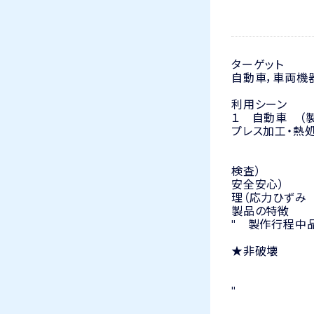
ターゲット
自動
利用シーン
１
プレス加工
２ 車
①供用
検査） ➁
安全
理（応力ひずみ
製品の特徴
" 製作行程
★ 
★非
★高
"