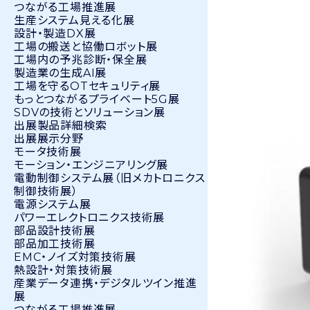
つながる工場推進展
生産システム見える化展
設計・製造DX展
工場の搬送と協働ロボット展
工場内の予兆診断・保全展
製造業の生成AI展
工場を守るOTセキュリティ展
もっとつながるプライベート5G展
SDVの技術とソリューション展
出展製品詳細検索
出展展示分野
モータ技術展
モーション・エンジニアリング展
電動制御システム展（旧メカトロニクス
制御技術展）
電源システム展
パワーエレクトロニクス技術展
部品設計技術展
部品加工技術展
EMC・ノイズ対策技術展
熱設計・対策技術展
産業データ連携・デジタルツイン推進
展
つながる工場推進展