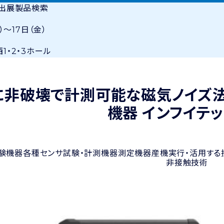
・出展製品検索
）〜17日（金）
1・2・3ホール
に非破壊で計測可能な磁気ノイズ法
機器
インフイテ
験機器
各種センサ
試験・計測機器
測定機器
産機
実行・活用する
非接触技術