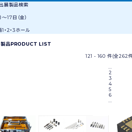
・出展製品検索
）〜17日（金）
1・2・3ホール
展製品
PRODUCT LIST
121 - 160 件
(全262件
...
2
3
4
5
6
...