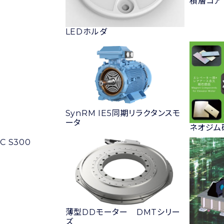
積層コア
LEDホルダ
D
SynRM IE5同期リラクタンスモ
ータ
ネオジム
C S300
薄型DDモーター DMTシリー
ズ