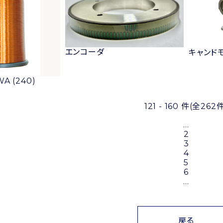
エンコーダ
キャンド
A (240)
121 - 160 件
(全262件
...
2
3
4
5
6
...
戻る