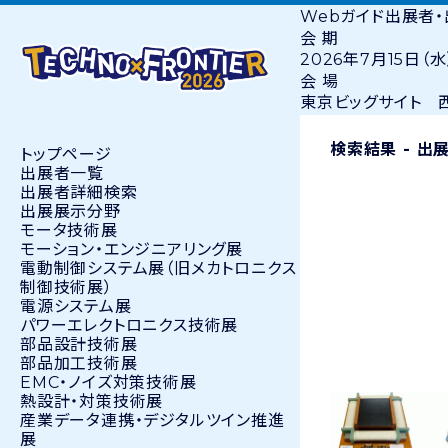
Webガイド
出展者
会 期
2026年7月15日（水
会 場
東京ビッグサイト 西
検索結果 - 出
トップページ
出展者⼀覧
出展者詳細検索
出展展示分野
モータ技術展
モーション・エンジニアリング展
電動制御システム展（旧メカトロニクス
制御技術展）
電源システム展
パワーエレクトロニクス技術展
部品設計技術展
部品加工技術展
EMC・ノイズ対策技術展
熱設計・対策技術展
産業データ連携・デジタルツイン推進
展