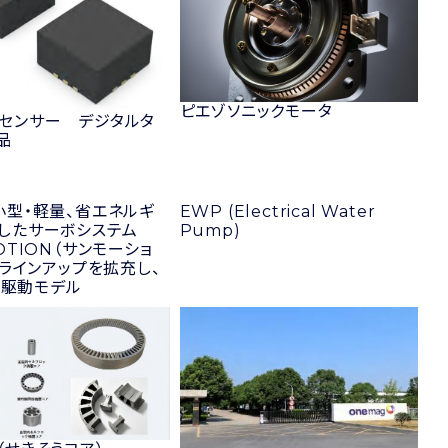
ピエゾソニックモータ
センサー デジタルタ
品
小型・軽量、省エネルギ
EWP (Electrical Water
したサーボシステム
Pump)
OTION（サンモーショ
のラインアップを拡充し、
 V駆動モデル