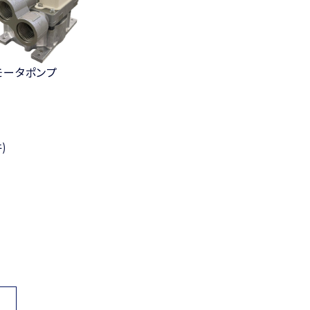
モータポンプ
)