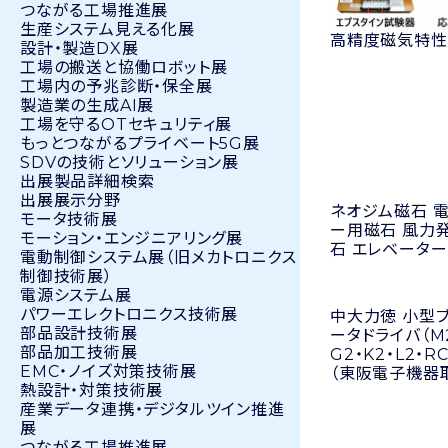
つながる工場推進展
生産システム見える化展
高精度磁気特性
設計・製造DX展
工場の搬送と協働ロボット展
工場内の予兆診断・保全展
製造業の生成AI展
工場を守るOTセキュリティ展
もっとつながるプライベート5G展
SDVの技術とソリューション展
出展製品詳細検索
出展展示分野
ネオジム磁石 
モータ技術展
ー用磁石 風力
モーション・エンジニアリング展
石 エレベータ
電動制御システム展（旧メカトロニクス
制御技術展）
電源システム展
パワーエレクトロニクス技術展
中大力徳 小型
部品設計技術展
ータドライバ（M2
部品加工技術展
G2・K2・L2・
EMC・ノイズ対策技術展
（東阪電子機器
熱設計・対策技術展
産業データ連携・デジタルツイン推進
展
つながる工場推進展