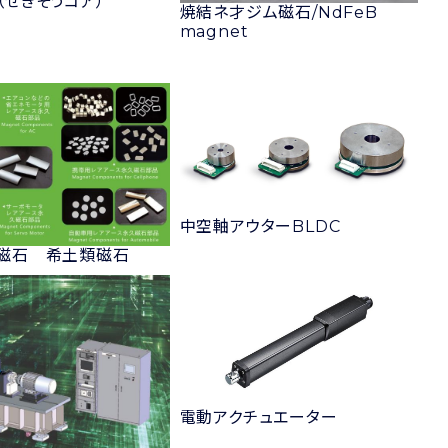
（せきそうコア）
焼結ネ才ジム磁石/NdFeB
magnet
中空軸アウターBLDC
磁石 希土類磁石
電動アクチュエーター