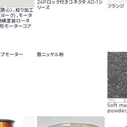
24Pロック付きコネクタ AD-1シ
フランジ
リーズ
（鉄心）、絞り加工
ヨーク）、モータ
絶縁塗装ロータ
成形モーターコア
ップモーター
鉄ニッケル粉
Soft ma
powde