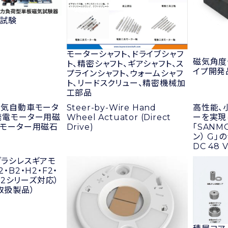
試験
モーターシャフト、ドライブシャフ
磁気角度
ト、精密シャフト、ギアシャフト、ス
イプ開発
プラインシャフト、ウォームシャフ
ト、リードスクリュー、精密機械加
工部品
電気自動車モータ
Steer-by-Wire Hand
高性能、
発電モーター用磁
Wheel Actuator (Direct
ーを実現
ーモーター用磁石
Drive)
「SANM
ン） G」
DC 48
ブラシレスギアモ
・B2・H2・F2・
RC2シリーズ対応）
取扱製品）