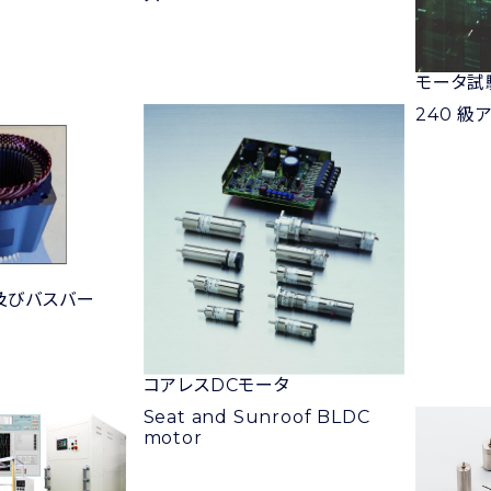
モータ試
240 級
及びバスバー
コアレスDCモータ
Seat and Sunroof BLDC
motor