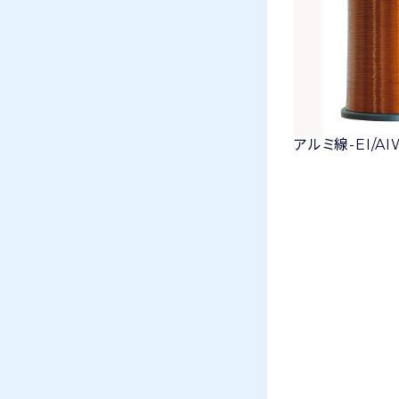
アルミ線-EI/AIW