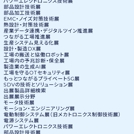
パワーエレクトロニクス技術展
部品設計技術展
部品加工技術展
EMC・ノイズ対策技術展
熱設計・対策技術展
産業データ連携・デジタルツイン推進展
つながる工場推進展
生産システム見える化展
設計・製造DX展
工場の搬送と協働ロボット展
工場内の予兆診断・保全展
製造業の生成AI展
工場を守るOTセキュリティ展
もっとつながるプライベート5G展
SDVの技術とソリューション展
出展製品詳細検索
出展展示分野
モータ技術展
モーション・エンジニアリング展
電動制御システム展（旧メカトロニクス制御技術展）
電源システム展
パワーエレクトロニクス技術展
部品設計技術展