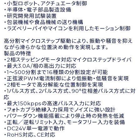
・小型ロボット、アクチュエータ制御
・半導体・電子部品製造設備
・研究開発用試験装置
・包装機械や食品機械の送り機構
・ラズベリーパイやマイコンを利用したモーション制御
高分割マイクロステップ駆動により、振動や騒音を抑え
ながら滑らかな位置決め動作を実現します。
製品の特徴
・2相ステッピングモータ対応マイクロステップドライバ
・最大3.0A/相の高出力に対応
・1～500分割まで16種類の分割設定が可能
・正弦波PWM電流制御により低振動・低騒音を実現
・2相モータで高分解能な位置制御を実現
・1パルス方式、2パルス方式、90°位相差パルス方式に対
応
・最大150kppsの高速パルス入力に対応
・フォトカプラ絶縁入力採用でノイズに強い設計
・パワーダウン機能搭載により停止時の発熱を低減
・正転／逆転リミット入力、モータフリー入力を装備
・DC24V単一電源で動作
・RoHS対応、CE対応