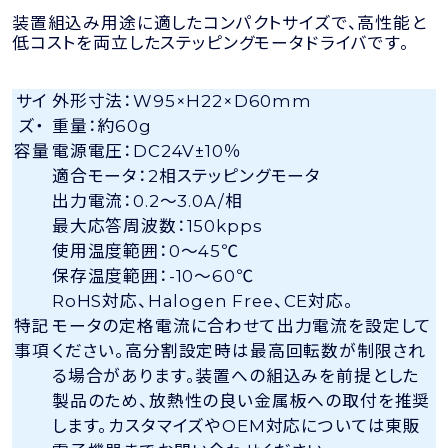
装置組込み用途に適したコンパクトサイズで、高性能と
低コストを両立したステッピングモータドライバです。
サイ
外形寸法：W95×H22×D60mm
ズ・
重量：約60g
容量
電源電圧：DC24V±10％
適合モータ：2相ステッピングモータ
出力電流：0.2～3.0A/相
最大応答周波数：150kpps
使用温度範囲：0～45℃
保存温度範囲：-10～60℃
RoHS対応、Halogen Free、CE対応。
特記
モータの定格電流に合わせて出力電流を設定して
事項
ください。高分割設定時は最高回転数が制限され
る場合があります。装置への組込みを前提とした
製品のため、放熱性の良い金属板への取付を推奨
します。カスタマイズやOEM対応については東販