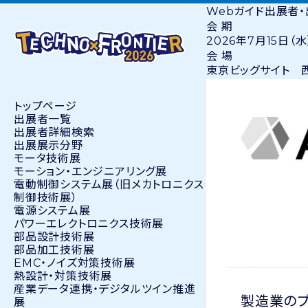
Webガイド
出展者
会 期
2026年7月15日（水
会 場
東京ビッグサイト 西
トップページ
出展者⼀覧
出展者詳細検索
出展展示分野
モータ技術展
モーション・エンジニアリング展
電動制御システム展（旧メカトロニクス
制御技術展）
電源システム展
パワーエレクトロニクス技術展
部品設計技術展
部品加工技術展
EMC・ノイズ対策技術展
熱設計・対策技術展
産業データ連携・デジタルツイン推進
製造業のプ
展