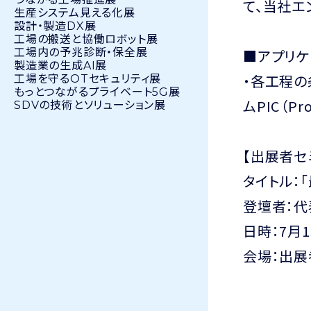
て、当社エ
生産システム見える化展
設計・製造DX展
工場の搬送と協働ロボット展
工場内の予兆診断・保全展
■アプリケ
製造業の生成AI展
・各工程の
工場を守るOTセキュリティ展
もっとつながるプライベート5G展
ムPIC（Pro
SDVの技術とソリューション展
【出展者セ
タイトル：
登壇者：
日時：7月15
会場：出展