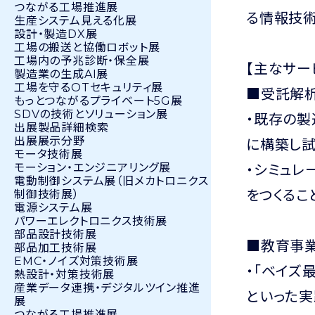
つながる工場推進展
る情報技術
生産システム見える化展
設計・製造DX展
工場の搬送と協働ロボット展
工場内の予兆診断・保全展
【主なサー
製造業の生成AI展
工場を守るOTセキュリティ展
■受託解析
もっとつながるプライベート5G展
SDVの技術とソリューション展
・既存の
出展製品詳細検索
に構築し試
出展展示分野
モータ技術展
・シミュレ
モーション・エンジニアリング展
電動制御システム展（旧メカトロニクス
をつくるこ
制御技術展）
電源システム展
パワーエレクトロニクス技術展
部品設計技術展
■教育事業
部品加工技術展
EMC・ノイズ対策技術展
・「ベイズ
熱設計・対策技術展
産業データ連携・デジタルツイン推進
といった実
展
つながる工場推進展