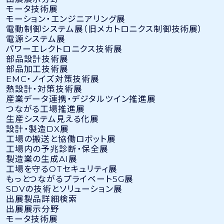
モータ技術展
モーション・エンジニアリング展
電動制御システム展（旧メカトロニクス制御技術展）
電源システム展
パワーエレクトロニクス技術展
部品設計技術展
部品加工技術展
EMC・ノイズ対策技術展
熱設計・対策技術展
産業データ連携・デジタルツイン推進展
つながる工場推進展
生産システム見える化展
設計・製造DX展
工場の搬送と協働ロボット展
工場内の予兆診断・保全展
製造業の生成AI展
工場を守るOTセキュリティ展
もっとつながるプライベート5G展
SDVの技術とソリューション展
出展製品詳細検索
出展展示分野
モータ技術展