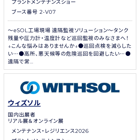
プラントメンテナンスショー
ブース番号 2-V07
～eSOL工場現場 遠隔監視ソリューション～タンク
残量や圧力計・温度計など巡回監視のみなさまへ！
↓こんな悩みはありませんか↓●巡回点検を減らした
い⋯●高所、悪天候等の危険巡回を回避したい⋯●
遠隔で常...
ウィズソル
国内出展者
リアル展＆オンライン展
メンテナンス・レジリエンス2026