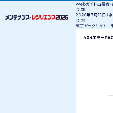
Webガイド
出展者
会 期
2026年7月15日（水
会 場
東京ビッグサイト 東
404エラー
PA